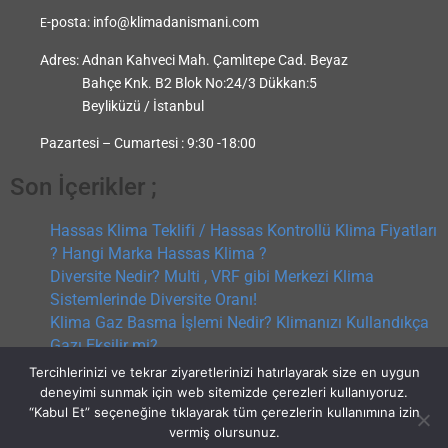
-posta:
info@klimadanismani.com
E
Adres:
Adnan Kahveci Mah. Çamlıtepe Cad. Beyaz
Bahçe Knk. B2 Blok No:24/3 Dükkan:5
Beyliküzü / İstanbul
Pazartesi – Cumartesi : 9:30 -18:00
Son İçerikler ;
Hassas Klima Teklifi / Hassas Kontrollü Klima Fiyatları
? Hangi Marka Hassas Klima ?
Diversite Nedir? Multi , VRF gibi Merkezi Klima
Sistemlerinde Diversite Oranı!
Klima Gaz Basma İşlemi Nedir? Klimanızı Kullandıkça
Gazı Eksilir mi?
VRF / VRV Klima Teklifi ? Merkezi Sistem Klima Teklifi
Tercihlerinizi ve tekrar ziyaretlerinizi hatırlayarak size en uygun
? Hangi VRF markası ?
deneyimi sunmak için web sitemizde çerezleri kullanıyoruz.
“Kabul Et” seçeneğine tıklayarak tüm çerezlerin kullanımına izin
vermiş olursunuz.