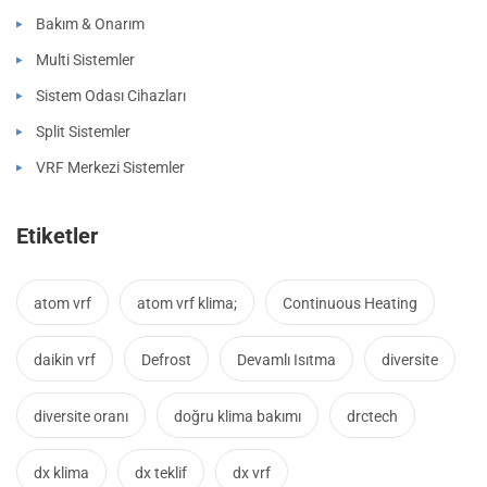
Bakım & Onarım
Multi Sistemler
Sistem Odası Cihazları
Split Sistemler
VRF Merkezi Sistemler
Etiketler
atom vrf
atom vrf klima;
Continuous Heating
daikin vrf
Defrost
Devamlı Isıtma
diversite
diversite oranı
doğru klima bakımı
drctech
dx klima
dx teklif
dx vrf