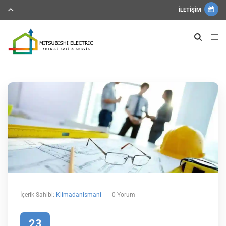
İLETIŞIM
İçerik Sahibi:
Klimadanismani
0 Yorum
23