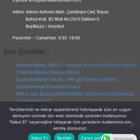
E
Adres:
Adnan Kahveci Mah. Çamlıtepe Cad. Beyaz
Bahçe Knk. B2 Blok No:24/3 Dükkan:5
Beyliküzü / İstanbul
Pazartesi – Cumartesi : 9:30 -18:00
Son İçerikler ;
Hassas Klima Teklifi / Hassas Kontrollü Klima Fiyatları
? Hangi Marka Hassas Klima ?
Diversite Nedir? Multi , VRF gibi Merkezi Klima
Sistemlerinde Diversite Oranı!
Klima Gaz Basma İşlemi Nedir? Klimanızı Kullandıkça
Gazı Eksilir mi?
VRF / VRV Klima Teklifi ? Merkezi Sistem Klima Teklifi
Tercihlerinizi ve tekrar ziyaretlerinizi hatırlayarak size en uygun
? Hangi VRF markası ?
deneyimi sunmak için web sitemizde çerezleri kullanıyoruz.
“Kabul Et” seçeneğine tıklayarak tüm çerezlerin kullanımına izin
vermiş olursunuz.
Kabul Et
Reddet
Çerez politikası
WhatsApp!