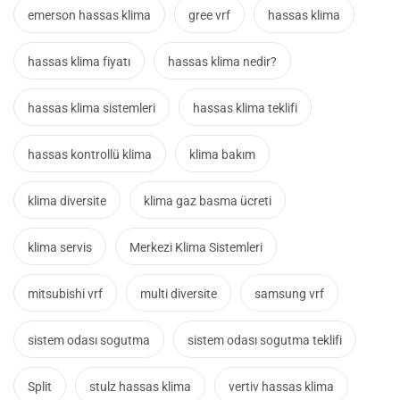
emerson hassas klima
gree vrf
hassas klima
hassas klima fiyatı
hassas klima nedir?
hassas klima sistemleri
hassas klima teklifi
hassas kontrollü klima
klima bakım
klima diversite
klima gaz basma ücreti
klima servis
Merkezi Klima Sistemleri
mitsubishi vrf
multi diversite
samsung vrf
sistem odası sogutma
sistem odası sogutma teklifi
Split
stulz hassas klima
vertiv hassas klima