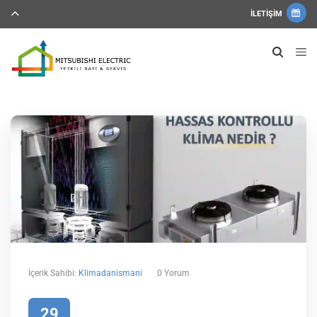
İLETIŞIM
İçerik Sahibi:
Klimadanismani
0 Yorum
29