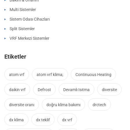
Bakım & Onarım
Multi Sistemler
Sistem Odası Cihazları
Split Sistemler
VRF Merkezi Sistemler
Etiketler
atom vrf
atom vrf klima;
Continuous Heating
daikin vrf
Defrost
Devamlı Isıtma
diversite
diversite oranı
doğru klima bakımı
drctech
dx klima
dx teklif
dx vrf