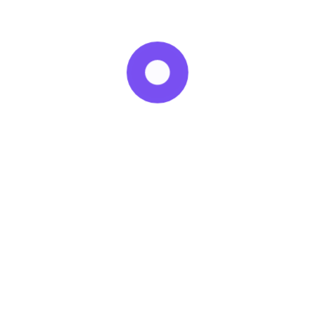
klima diversite
klima gaz basma ücreti
klima servis
Merkezi Klima Sistemleri
mitsubishi vrf
multi diversite
samsung vrf
sistem odası sogutma
sistem odası sogutma teklifi
Split
stulz hassas klima
vertiv hassas klima
VRF
VRF Bakım
vrf diversite
vrf dx
vrf klima
VRF Klima Sistemleri
vrf klima teklif
vrf sistemleri
vrf teklif
VRV
vrv sistemleri