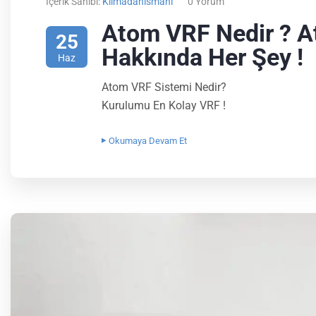
İçerik Sahibi:
Klimadanismani
0 Yorum
Atom VRF Nedir ? A
25
Hakkında Her Şey !
Haz
Atom VRF Sistemi Nedir?
Kurulumu En Kolay VRF !
Okumaya Devam Et