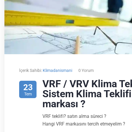
İçerik Sahibi:
Klimadanismani
0 Yorum
VRF / VRV Klima Tek
23
Sistem Klima Teklif
Tem
markası ?
VRF teklifi? satın alma süreci ?
Hangi VRF markasını tercih etmeyelim ?