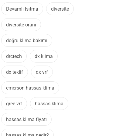
Devamlı Isıtma
diversite
diversite oranı
doğru klima bakımı
drctech
dx klima
dx teklif
dx vrf
emerson hassas klima
gree vrf
hassas klima
hassas klima fiyatı
hassas klima nedir?