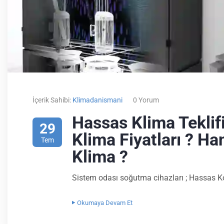
İçerik Sahibi:
Klimadanismani
0 Yorum
Hassas Klima Teklif
29
Klima Fiyatları ? H
Tem
Klima ?
Sistem odası soğutma cihazları ; Hassas Ko
Okumaya Devam Et