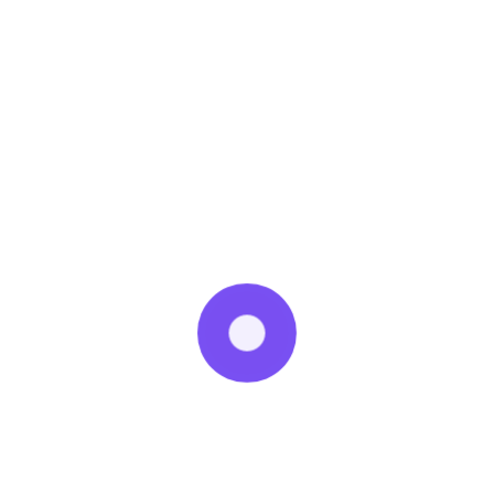
Sistemlerinde Diversite Oranı!
Klima Gaz Basma İşlemi Nedir? Klimanızı Kullandıkça
Gazı Eksilir mi?
VRF / VRV Klima Teklifi ? Merkezi Sistem Klima
Teklifi ? Hangi VRF markası ?
Atom VRF Nedir ? Atom VRF Sistemler Hakkında Her
Şey !
Son yorumlar
Kategoriler
Bakım & Onarım
Multi Sistemler
Sistem Odası Cihazları
Split Sistemler
VRF Merkezi Sistemler